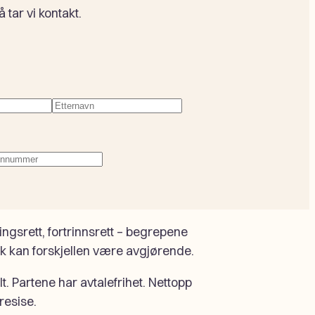
tar vi kontakt.
evd)
Etternavn
(Påkrevd)
fonnummer
(Påkrevd)
ingsrett, fortrinnsrett – begrepene
k kan forskjellen være avgjørende.
t. Partene har avtalefrihet. Nettopp
resise.