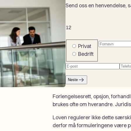
Send oss en henvendelse, så 
1
2
Fornavn
(Påkr
Company
Privat
or
Bedrift
private
E-
Tele
post
(Påkrevd)
Neste
Forlengelsesrett, opsjon, forhandl
brukes ofte om hverandre. Juridis
Loven regulerer ikke dette særskil
derfor må formuleringene være p