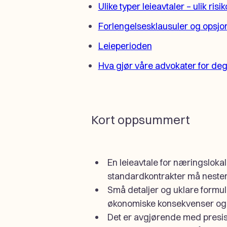
Ulike typer leieavtaler – ulik risik
Forlengelsesklausuler og opsjo
Leieperioden
Hva gjør våre advokater for de
Kort oppsummert
En leieavtale for næringsloka
standardkontrakter må nesten a
Små detaljer og uklare formule
økonomiske konsekvenser og før
Det er avgjørende med presis