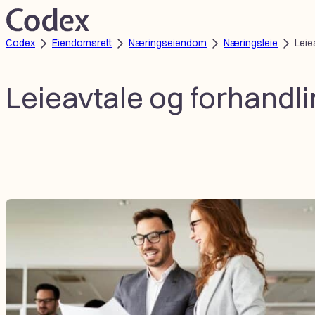
Hopp
til
Codex
Eiendomsrett
Næringseiendom
Næringsleie
Leie
innhold
Leieavtale og forhandli