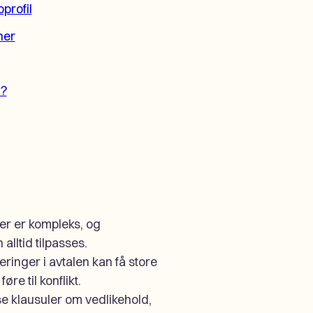
oprofil
ner
g?
ler er kompleks, og
lltid tilpasses.
ringer i avtalen kan få store
e til konflikt.
e klausuler om vedlikehold,