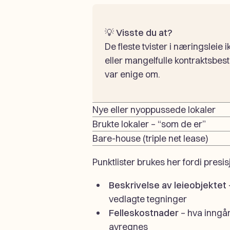
💡
Visste du at?
De fleste tvister i næringsleie
eller mangelfulle kontraktsbe
var enige om.
Nye eller nyoppussede lokaler
Brukte lokaler – “som de er”
Bare-house (triple net lease)
Punktlister brukes her fordi presi
Beskrivelse av leieobjektet
vedlagte tegninger
Felleskostnader
– hva inngå
avregnes