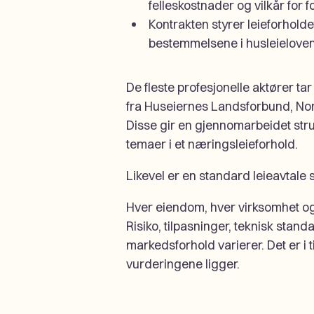
felleskostnader og vilkår for f
Kontrakten styrer leieforholdet
bestemmelsene i husleieloven 
De fleste profesjonelle aktører t
fra Huseiernes Landsforbund, No
Disse gir en gjennomarbeidet stru
temaer i et næringsleieforhold.
Likevel er en standard leieavtale s
Hver eiendom, hver virksomhet og 
Risiko, tilpasninger, teknisk stand
markedsforhold varierer. Det er i 
vurderingene ligger.