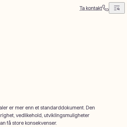
Ta kontakt
T
e
l
e
f
o
n
kaler er mer enn et standarddokument. Den
righet, vedlikehold, utviklingsmuligheter
kan få store konsekvenser.