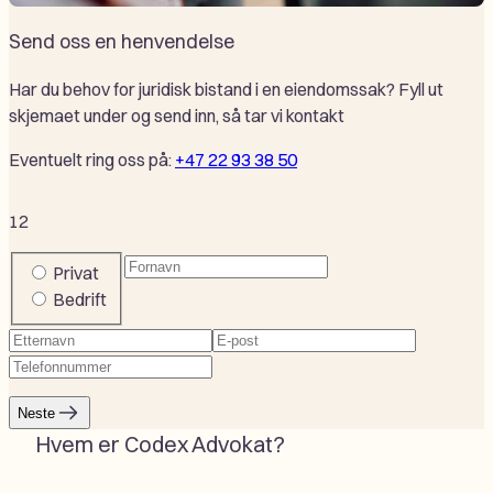
Send oss en henvendelse
Har du behov for juridisk bistand i en eiendomssak? Fyll ut
skjemaet under og send inn, så tar vi kontakt
Eventuelt ring oss på:
+47 22 93 38 50
1
2
Fornavn
(Påkrevd)
Company
Privat
or
Bedrift
private
Etternavn
(Påkrevd)
E-
Telefonnummer
(Påkrevd)
post
(Påkrevd)
Neste
Hvem er Codex Advokat?