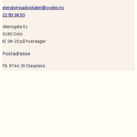
eiendomsadvokater@codex.no
22 93 38 50
Akersgata 51
0180 Oslo
Kl. 08-20 på hverdager
Postadresse
Pb. 8744, St Olavplass
0028 Oslo
Selskapsinformasjon
Codex Advokat Oslo AS
Or nr: 995 684 926
F
L
Åpenhetsloven
Personvern
Bærekraft
a
i