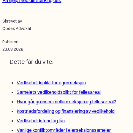
Få hjelp med din sak
Ring oss
Skrevet av
Codex Advokat
Publisert
23.03.2026
Dette får du vite:
Vedlikeholdsplikt for egen seksjon
Sameiets vedlikeholdsplikt for fellesareal
Hvor går grensen mellom seksjon og fellesareal?
Kostnadsfordeling og finansiering av vedlikehold
Vedlikeholdsfond og lån
Vanlige konfliktområder i eierseksjonssameier