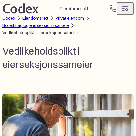
Hopp
Eiendomsrett
T
til
Codex
Eiendomsrett
Privat eiendom
e
innhold
Borettslag og eierseksjonssameie
l
Vedlikeholdsplikt i eierseksjonssameier
e
f
o
Vedlikeholdsplikt i
n
eierseksjonssameier