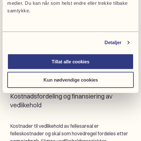
Trenger du hjelp med eierseksjonssameier?
medier. Du kan når som helst endre eller trekke tilbake
samtykke.
Send oss en henvendelse, så tar vi kontakt.
1
2
Detaljer
Fornavn
(Påkrevd)
Company
Privat
or
Bedrift
Tillat alle cookies
private
Etternavn
(Påkrevd)
E-
Telefonnummer
(Påkrevd)
post
(Påkrevd)
Kun nødvendige cookies
Neste
Kostnadsfordeling og finansiering av
vedlikehold
Kostnader til vedlikehold av fellesareal er
felleskostnader og skal som hovedregel fordeles etter