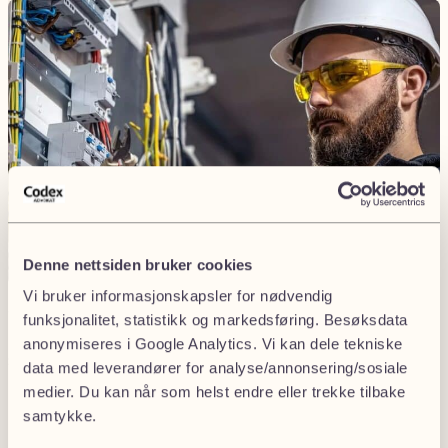
Denne nettsiden bruker cookies
Vi bruker informasjonskapsler for nødvendig
Trenger du hjelp med klage på elektriker?
funksjonalitet, statistikk og markedsføring. Besøksdata
anonymiseres i Google Analytics. Vi kan dele tekniske
Send oss en henvendelse, så tar vi kontakt.
data med leverandører for analyse/annonsering/sosiale
medier. Du kan når som helst endre eller trekke tilbake
samtykke.
1
2