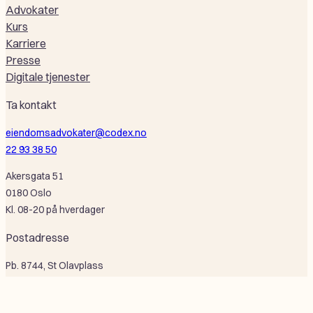
Advokater
Kurs
Karriere
Presse
Digitale tjenester
Ta kontakt
eiendomsadvokater@codex.no
22 93 38 50
Akersgata 51
0180 Oslo
Kl. 08-20 på hverdager
Postadresse
Pb. 8744, St Olavplass
0028 Oslo
Selskapsinformasjon