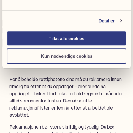
Fornavn
(Påkrevd)
Company
Privat
or
Bedrift
private
Detaljer
Etternavn
(Påkrevd)
E-
Telefonnummer
(Påkrevd)
post
(Påkrevd)
Tillat alle cookies
Neste
Reklamasjon på elektrikerarbeid – frister
Kun nødvendige cookies
og krav
For å beholde rettighetene dine må du reklamere innen
rimelig tid etter at du oppdaget – eller burde ha
oppdaget – feilen. I forbrukerforhold regnes to måneder
alltid som innenfor fristen. Den absolutte
reklamasjonsfristen er fem år etter at arbeidet ble
avsluttet.
Reklamasjonen bør være skriftlig og tydelig. Du bør