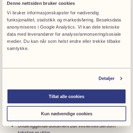
refusjonsrett eller forsvare seg mot uberettigede krav.
Denne nettsiden bruker cookies
Meglers opplysningsplikt ved veierklæring
Vi bruker informasjonskapsler for nødvendig
funksjonalitet, statistikk og markedsføring. Besøksdata
anonymiseres i Google Analytics. Vi kan dele tekniske
Et sentralt spørsmål er hvor langt meglers
data med leverandører for analyse/annonsering/sosiale
opplysningsplikt rekker når det foreligger tinglyste
medier. Du kan når som helst endre eller trekke tilbake
erklæringer.
samtykke.
Det er ikke tilstrekkelig å legge ved en grunnbokutskrift
med teksten «bestemmelse om vei». Dersom
erklæringen kan innebære vesentlige kostnader eller
Detaljer
redusert verdi, skal dette fremheves tydelig i
salgsoppgaven.
Tillat alle cookies
Lagmannsretten har slått fast at:
Opplysninger må gis før bud inngis
Kun nødvendige cookies
Det er ikke nok å vise til grunnboken
Underliggende dokument bør innhentes dersom
teksten er uklar