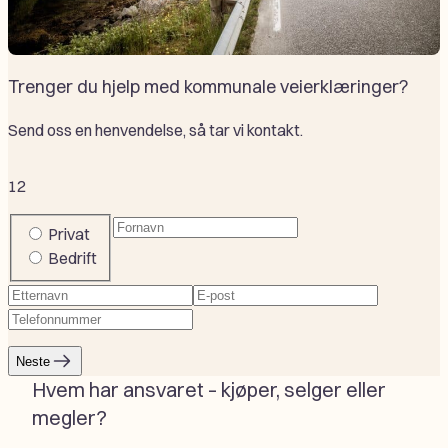
Trenger du hjelp med kommunale veierklæringer?
Send oss en henvendelse, så tar vi kontakt.
1
2
Fornavn
(Påkrevd)
Company
Privat
or
Bedrift
private
Etternavn
(Påkrevd)
E-
Telefonnummer
(Påkrevd)
post
(Påkrevd)
Neste
Hvem har ansvaret – kjøper, selger eller
megler?