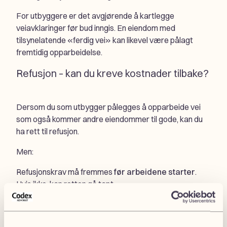
For utbyggere er det avgjørende å kartlegge
veiavklaringer før bud inngis. En eiendom med
tilsynelatende «ferdig vei» kan likevel være pålagt
fremtidig opparbeidelse.
Refusjon – kan du kreve kostnader tilbake?
Dersom du som utbygger pålegges å opparbeide vei
som også kommer andre eiendommer til gode, kan du
ha rett til refusjon.
Men:
Refusjonskrav må fremmes
før arbeidene starter
.
Hvis ikke, kan retten gå tapt.
Dette er et område hvor mange gjør formelle feil. Vi
bistår jevnlig utbyggere som enten må sikre