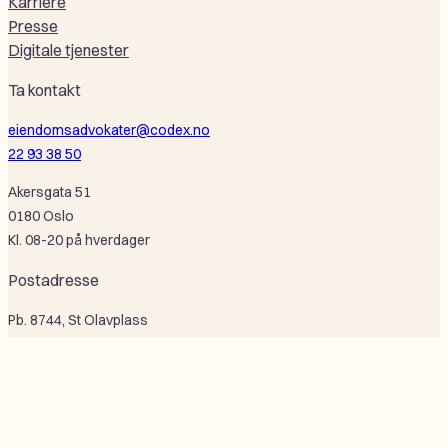
Karriere
Presse
Digitale tjenester
Ta kontakt
eiendomsadvokater@codex.no
22 93 38 50
Akersgata 51
0180 Oslo
Kl. 08-20 på hverdager
Postadresse
Pb. 8744, St Olavplass
0028 Oslo
Selskapsinformasjon
Codex Advokat Oslo AS