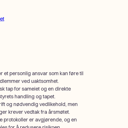
et
 et personlig ansvar som kan føre til
edlemmer ved uaktsomhet.
sk tap for sameiet og en direkte
rets handling og tapet.
drift og nødvendig vedlikehold, men
nger krever vedtak fra årsmøtet.
 protokoller er avgjørende, og en
les for å redusere risikoen.