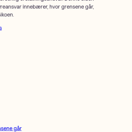
tyreansvar innebærer, hvor grensene går,
ikoen.
s
nsene går