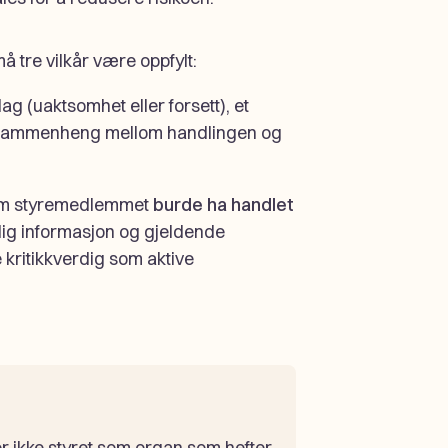
må tre vilkår være oppfylt:
g (uaktsomhet eller forsett), et
kssammenheng mellom handlingen og
 om styremedlemmet
burde ha handlet
gelig informasjon og gjeldende
e kritikkverdig som aktive
er ikke styret som organ som hefter