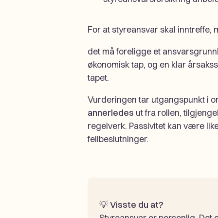
For at styreansvar skal inntreffe, 
det må foreligge et ansvarsgrunnla
økonomisk tap, og en klar årsa
tapet.
Vurderingen tar utgangspunkt i
annerledes
ut fra rollen, tilgjen
regelverk. Passivitet kan være lik
feilbeslutninger.
💡
Visste du at?
Styreansvar er personlig. Det 