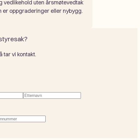
ig vedlikehold uten årsmøtevedtak
ten er oppgraderinger eller nybygg.
 styresak?
tar vi kontakt.
evd)
Etternavn
(Påkrevd)
fonnummer
(Påkrevd)