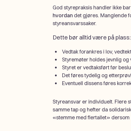
God styrepraksis handler ikke ba
hvordan
det gjøres. Manglende fo
styreansvarssaker.
Dette bør alltid være på plass:
Vedtak forankres i lov, vedte
Styremøter holdes jevnlig og
Styret er vedtaksført før beslu
Det føres tydelig og etterprøv
Eventuell dissens føres korrek
Styreansvar er individuelt. Flere
samme tap og hefter da solidarisk. 
«stemme med flertallet» dersom d