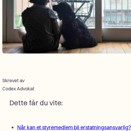
Skrevet av
Codex Advokat
Dette får du vite:
Når kan et styremedlem bli erstatningsansvarlig?