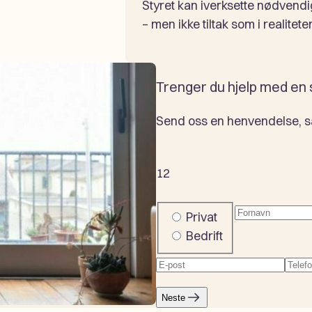
Styret kan iverksette nødvend
– men ikke tiltak som i realite
Trenger du hjelp med en
Send oss en henvendelse, så 
1
2
Fornavn
(Påkr
Company
Privat
or
Bedrift
private
E-
Tele
post
(Påkrevd)
Neste