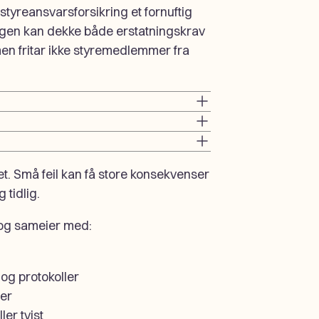
styreansvarsforsikring et fornuftig
ingen kan dekke både erstatningskrav
 men fritar ikke styremedlemmer fra
et. Små feil kan få store konsekvenser
 tidlig.
 og sameier med:
og protokoller
rer
er tvist