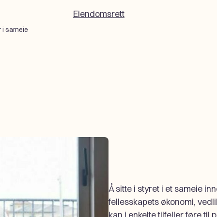
Eiendomsrett
 i sameie
Å sitte i styret i et sameie i
fellesskapets økonomi, vedli
kan i enkelte tilfeller føre t