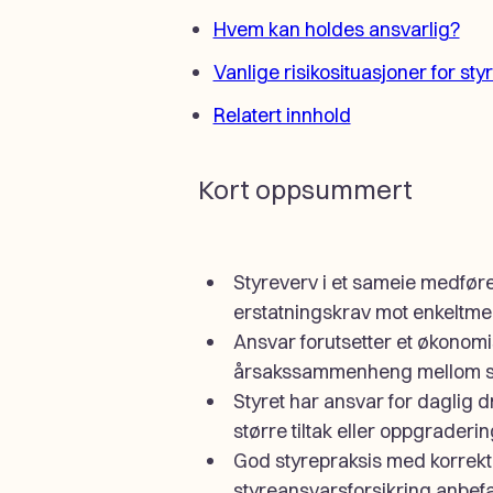
Hvem kan holdes ansvarlig?
Vanlige risikosituasjoner for styr
Relatert innhold
Kort oppsummert
Styreverv i et sameie medfører
erstatningskrav mot enkeltm
Ansvar forutsetter et økonomi
årsakssammenheng mellom sty
Styret har ansvar for daglig 
større tiltak eller oppgraderi
God styrepraksis med korrekte
styreansvarsforsikring anbefa