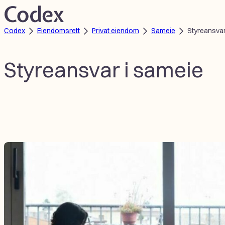
Hopp
til
Codex
Eiendomsrett
Privat eiendom
Sameie
Styreansvar
innhold
Styreansvar i sameie