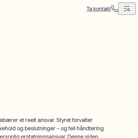
Ta kontakt
T
e
l
e
f
o
n
nnebærer et reelt ansvar. Styret forvalter
kehold og beslutninger – og feil håndtering
il personlig erstatningsansvar. Denne siden